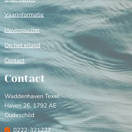
Vaarinformatie
Havenplezier
Op het eiland
Contact
Contact
Waddenhaven Texel
Haven 26, 1792 AE
Oudeschild
0222-321227