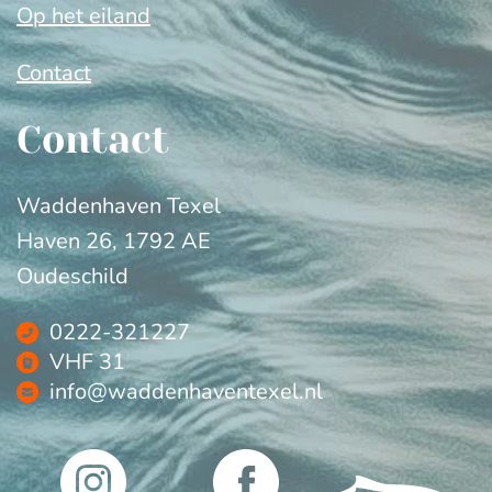
Op het eiland
Contact
Contact
Waddenhaven Texel
Haven 26, 1792 AE
Oudeschild
0222-321227
VHF 31
info@waddenhaventexel.nl