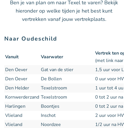
Ben je van plan om naar Texel te varen? Bekijk
hieronder op welke tijden je het best kunt
vertrekken vanaf jouw vertrekplaats.
Naar Oudeschild
Vertrek ten op
Vanuit
Vaarwater
(met link naar ac
Den Oever
Gat van de stier
1,5 uur voor L
Den Oever
De Bollen
0 uur voor HW
Den Helder
Texelstroom
1 uur tot 4 uur
Kornwerderzand
Texelstroom
0 tot 2 uur na
Harlingen
Boontjes
0 tot 2 uur na
Vlieland
Inschot
2 uur voor HW
Vlieland
Noordzee
1/2 uur na HW