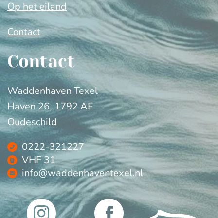
Op het eiland
Contact
Contact
Waddenhaven Texel
Haven 26, 1792 AE
Oudeschild
0222-321227
VHF 31
info@waddenhaventexel.nl